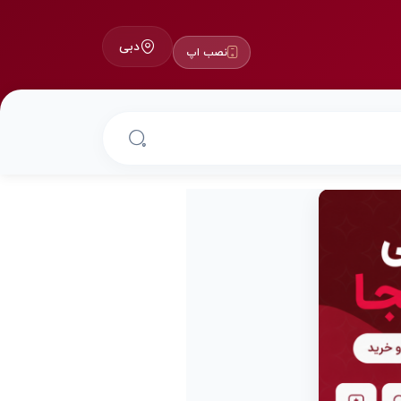
دبی
نصب اپ