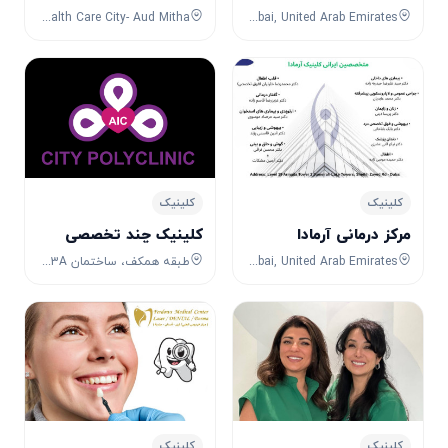
Dubai Health Care City- Aud Mitha
5CXR+8VH, Al Warqa 4, Al Warqa, Dubai, Dubai, United Arab Emirates
کلینیک
کلینیک
مرکز درمانی آرمادا
کلینیک چند تخصصی
34FW+Q5R, Jumeirah Lakes Towers, Al Thanyah Fifth, Dubai, Dubai, United Arab Emirates
طبقه همکف، ساختمان 23A، بلوار City Walk، City Walk، دبی، امارات متحده عربی
کلینیک
کلینیک