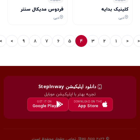
کلینیک بدایه
فردوس مدیکال سنتر
دبی
دبی
>|
>
9
8
7
6
5
4
3
2
1
<
دانلود اپلیکیشن StepInway
تجربه بهتر با اپلیکیشن موبایل
GET IT ON
DOWNLOAD ON THE
Google Play
App Store
© 2026 Step App. تمامی حقوق محفوظ است.