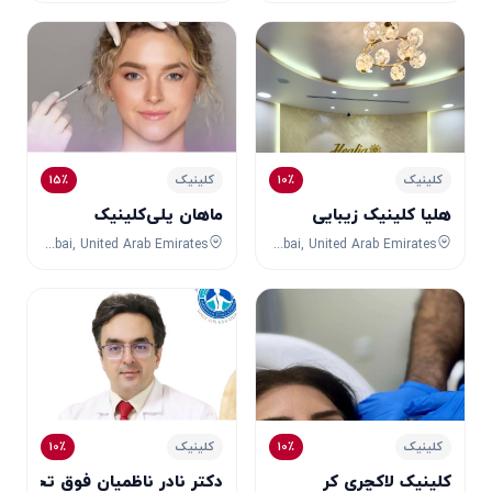
15٪
10٪
کلینیک
کلینیک
هليا کلینیک زیبایی
ماهان پلی‌کلینیک
57PG+77C, Business Bay, Dubai, Dubai, United Arab Emirates
Office No. 4, Level 1, Indigo Building 7, Sheikh Zayed Road, Al Manara, Dubai, Dubai, United Arab Emirates
10٪
10٪
کلینیک
کلینیک
کلینیک لاکچری کر
دکتر نادر ناظمیان فوق تخصص در