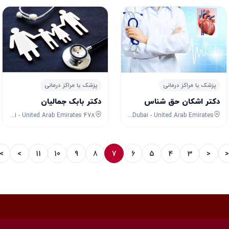
پزشک یا مراکز درمانی
پزشک یا مراکز درمانی
دکتر اشکان حق شناس
دکتر بابک جمالیان
478 Al Wasl Rd - Jumeirah - Jumeirah 2 - Dubai - United Arab Emirates
XC47+8R Dubai - United Arab Emirates
>|
>
11
10
9
8
7
6
5
4
3
<
|