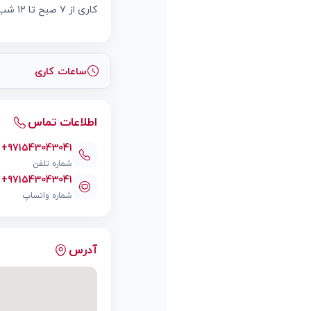
کاری از ۷ صبح تا ۱۲ شب بوده و امکان برگزاری مراسم و سرویس کیترینگ نیز وجود دارد.
ساعات کاری
اطلاعات تماس
+971543043041
شماره تلفن
+971543043041
شماره واتساپ
آدرس