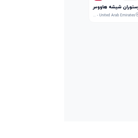
ستوران شیشه هاووس
Al Attar Tower - 99 Sheikh Zayed Rd - Trade Centre - DIFC - Dubai - United Arab Emirates