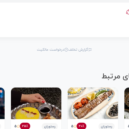
گزارش تخلف
درخواست مالکیت
ی مرتبط
5
5
25٪
20٪
رستوران
رستوران