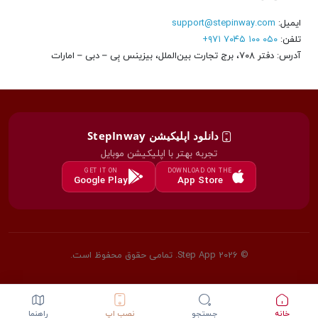
ایمیل:
support@stepinway.com
تلفن:
۰۵۰ ۱۰۰ ۷۰۴۵ ۹۷۱+
آدرس: دفتر ۷۰۸، برج تجارت بین‌الملل، بیزینس بِی – دبی – امارات
دانلود اپلیکیشن StepInway
تجربه بهتر با اپلیکیشن موبایل
GET IT ON
DOWNLOAD ON THE
Google Play
App Store
© 2026 Step App. تمامی حقوق محفوظ است.
خانه
جستجو
نصب اپ
راهنما