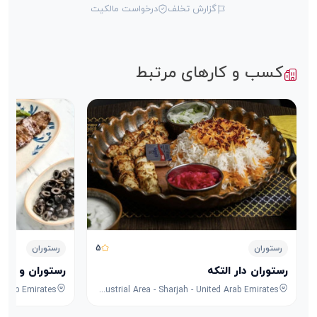
گزارش تخلف
درخواست مالکیت
کسب و کارهای مرتبط
5
رستوران
رستوران
رستوران دار التکه
رستوران و کافه
8F53+FPG - University City Rd - Muwaileh Commercial - Industrial Area - Sharjah - United Arab Emirates