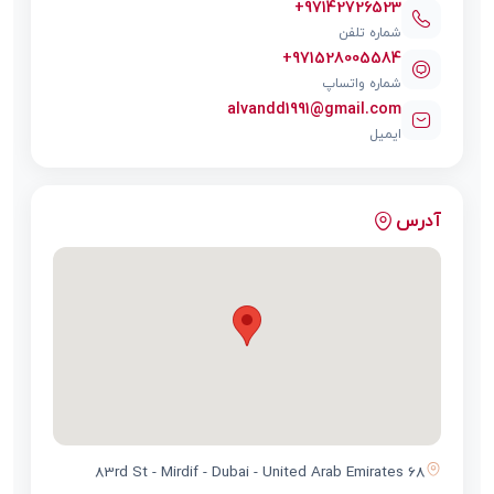
+97142726523
شماره تلفن
+971528005584
شماره واتساپ
alvandd1991@gmail.com
ایمیل
آدرس
68 83rd St - Mirdif - Dubai - United Arab Emirates