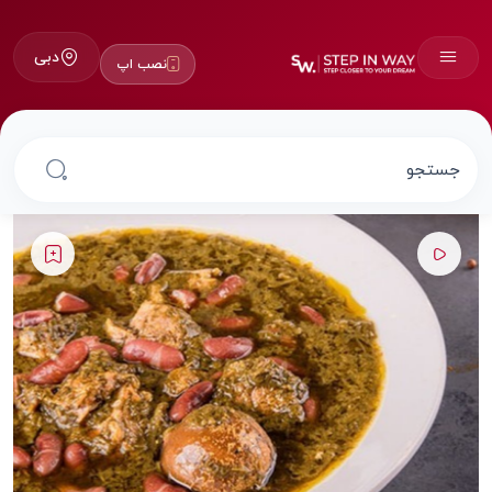
دبی
نصب اپ