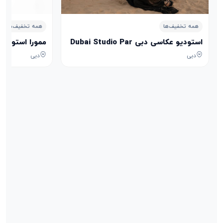
همه تخفیف‌ها
همه تخفیف‌ها
استودیو عکاسی دبی‌ Dubai Studio Par
ممورا استودیو emora studio
دبی
دبی