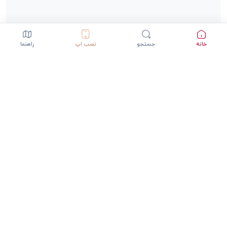
خانه
جستجو
نصب اپ
راهنما
دانلود اپلیکیشن StepInway
تجربه بهتر با اپلیکیشن موبایل
GET IT ON
DOWNLOAD ON THE
Google Play
App Store