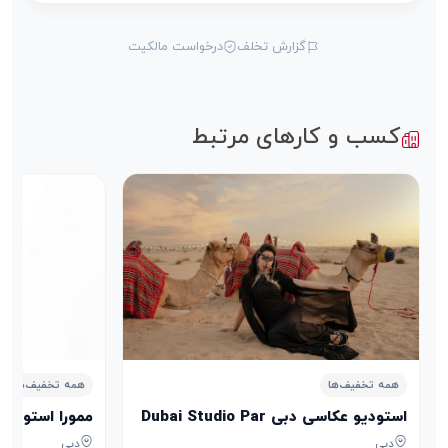
گزارش تخلف
درخواست مالکیت
کسب و کارهای مرتبط
همه تخفیف‌ها
همه تخفیف‌ها
استودیو عکاسی دبی‌ Dubai Studio Par
ممورا استودیو emora studio
دبی
دبی