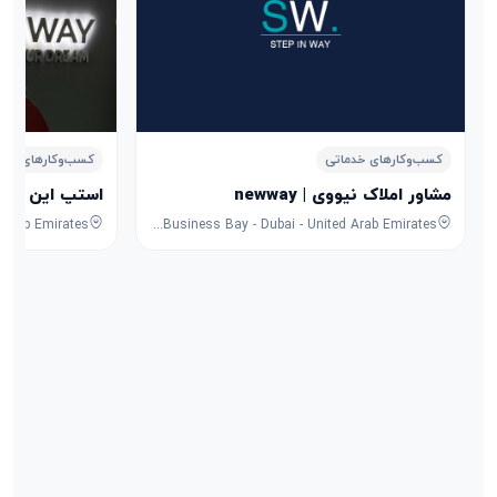
کسب‌وکارهای خدماتی
کسب‌وکارهای خدم
مشاور املاک نیووی | newway
استپ این وی Step In Way
57H8+5VR - Business Bay - Dubai - United Arab Emirates