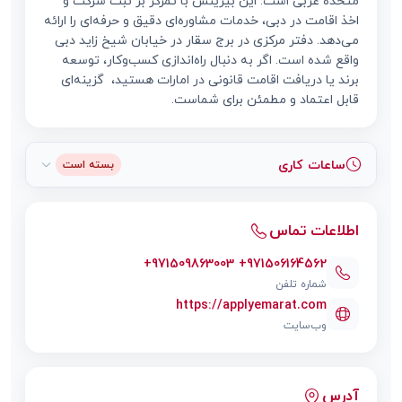
متحده عربی است. این بیزینس با تمرکز بر ثبت شرکت و
اخذ اقامت در دبی، خدمات مشاوره‌ای دقیق و حرفه‌ای را ارائه
می‌دهد. دفتر مرکزی در برج سقار در خیابان شیخ زاید دبی
واقع شده است. اگر به دنبال راه‌اندازی کسب‌و‌کار، توسعه
برند یا دریافت اقامت قانونی در امارات هستید، گزینه‌ای
قابل اعتماد و مطمئن برای شماست.
ساعات کاری
بسته است
اطلاعات تماس
+971509863003 +971506164562
شماره تلفن
https://applyemarat.com
وب‌سایت
آدرس