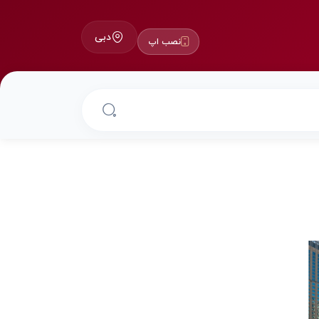
دبی
نصب اپ