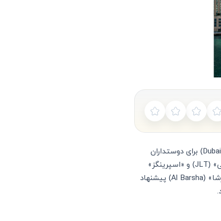
انتخاب محل زندگی در دبی بستگی به بودجه و سبک زندگی شما دارد. منطقه «دبی مارینا» (Dubai Marina) برای دوستداران
زندگی لوکس و نزدیک به ساحل عالی است. اگر به دنبال محیطی خانوادگی و آرام هستید، «جی ال تی» (JLT) و «اسپرینگز»
(The Springs) گزینه‌های مناسبی هستند. برای بودجه‌های اقتصادی‌تر، مناطق «دیره» (Deira) و «البرشا» (Al Barsha) پیشنهاد
.