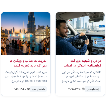
مراحل و شرایط دریافت
تفریحات جذاب و رایگان در
گواهینامه رانندگی در امارات
دبی که باید تجربه کنید
داشتن گواهینامه رانندگی در دبی
دبی فقط شهر تفریحات گران‌قیمت
برای بسیاری از ساکنان ضروری
نیست! تماشای رقص فواره‌های دبی
است. اگر گواهینامه کشور خود را
(Dubai Fountain) در کنار برج
دارید، ممکن است نیاز..
خلیفه کاملاً رایگان ..
راهنمای دبی
2026/03/28
راهنمای دبی
2026/03/28