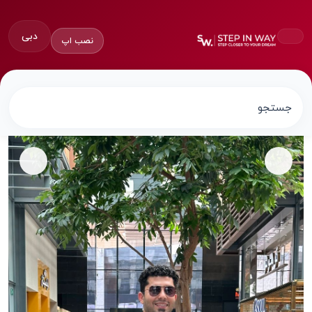
دبی
نصب اپ