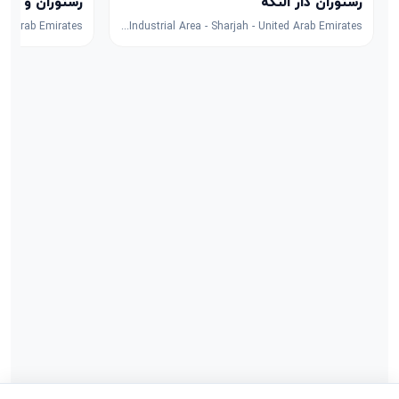
رستوران دار التکه
رستوران و کافه
8F53+FPG - University City Rd - Muwaileh Commercial - Industrial Area - Sharjah - United Arab Emirates