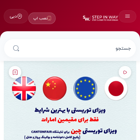
دبی
نصب اپ