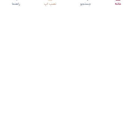
خانه
جستجو
نصب اپ
راهنما
دانلود اپلیکیشن StepInway
تجربه بهتر با اپلیکیشن موبایل
GET IT ON
DOWNLOAD ON THE
Google Play
App Store