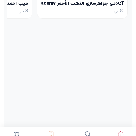
آکادمی جواهرسازی الذهب الأحمر Aldhahab Alahmar Jewelry Academy
طیب احمدی Tayeb Ahmadi
دبی
دبی