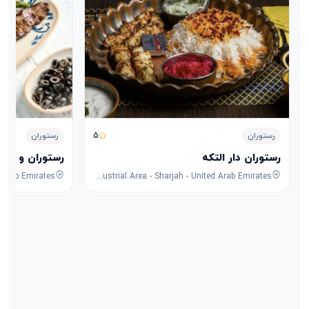
5
رستوران
رستوران
رستوران دار التکه
رستوران و کافه
8F53+FPG - University City Rd - Muwaileh Commercial - Industrial Area - Sharjah - United Arab Emirates