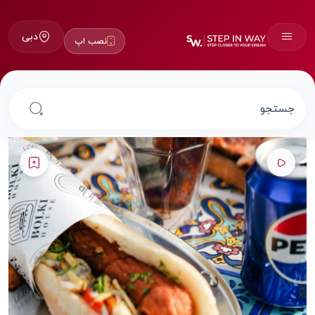
دبی
نصب اپ