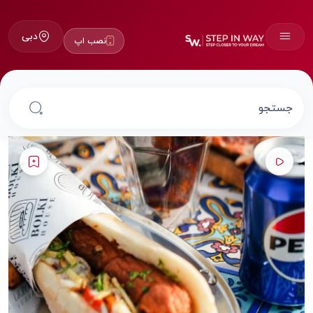
دبی
نصب اپ