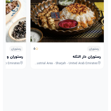
5
رستوران
رستوران
رستوران دار التکه
رستوران و کافه
8F53+FPG - University City Rd - Muwaileh Commercial - Industrial Area - Sharjah - United Arab Emirates