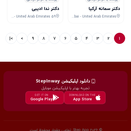
دکتر سمانه آرکیا
دکتر ندا ادیبی
59 D80 - Deira - Dubai - United Arab Emirates
673C+WHQ - DIFC - Dubai - United Arab Emirates
>|
>
9
8
7
6
5
4
3
2
1
دانلود اپلیکیشن StepInway
تجربه بهتر با اپلیکیشن موبایل
GET IT ON
DOWNLOAD ON THE
Google Play
App Store
© 2026 Step App. تمامی حقوق محفوظ است.