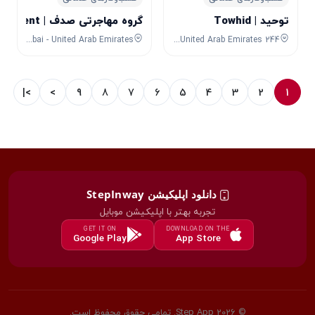
توحید | Towhid
گروه مهاجرتی صدف | sadafinvestment
7877+92W - Baniyas Rd - Deira - Al Rigga - Dubai - United Arab Emirates
244 Muscat Rd - Al Quoz - Al Quoz 1 - Dubai - United Arab Emirates
>|
>
9
8
7
6
5
4
3
2
1
دانلود اپلیکیشن StepInway
تجربه بهتر با اپلیکیشن موبایل
GET IT ON
DOWNLOAD ON THE
Google Play
App Store
© 2026 Step App. تمامی حقوق محفوظ است.