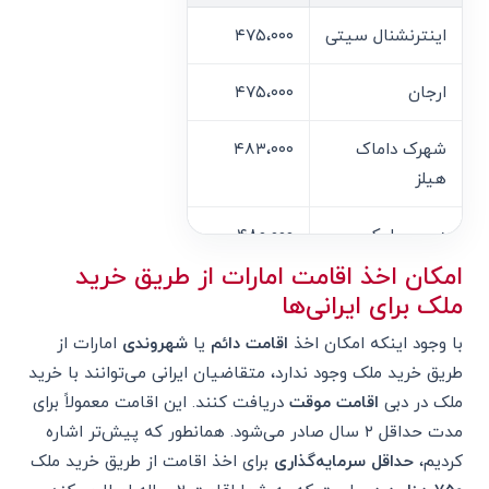
اینترنشنال سیتی
۴۷۵،۰۰۰
۱۲،۳۵۰،۰۰۰،۰۰۰
ارجان
۴۷۵،۰۰۰
۱۲،۳۵۰،۰۰۰،۰۰۰
شهرک داماک
۴۸۳،۰۰۰
۱۲،۵۵۸،۰۰۰،۰۰۰
هیلز
دبی سیلیکون
۴۸۰،۰۰۰
۱۲،۴۸۰،۰۰۰،۰۰۰
اوسیس
امکان اخذ اقامت امارات از طریق خرید
ملک برای ایرانی‌ها
جمیرا ویلیج
۵۲۰،۰۰۰
۱۳،۵۲۰،۰۰۰،۰۰۰
با وجود اینکه امکان اخذ
اقامت دائم
یا
شهروندی
امارات از
سرکل
طریق خرید ملک وجود ندارد، متقاضیان ایرانی می‌توانند با خرید
ملک در دبی
اقامت موقت
دریافت کنند. این اقامت معمولاً برای
اسپورت سیتی
۵۸۹،۰۰۰
۱۵،۳۱۴،۰۰۰،۰۰۰
مدت حداقل ۲ سال صادر می‌شود. همانطور که پیش‌تر اشاره
کردیم،
حداقل سرمایه‌گذاری
برای اخذ اقامت از طریق خرید ملک
بیزنس بی
۸۲۳،۰۰۰
۲۱،۳۹۸،۰۰۰،۰۰۰