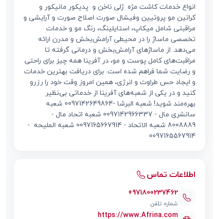
انواع خدمات کاشت مژه ژلی ناخن و پدیکور مانیکور و
کراتین مو پروتیین وفیشال صورت اصلاح صورت و آرایشی و
مراقبتی شامل میکاپ، استایلینگ، رنگ مو و خدمات
تخصصی ماساژ را در محیطی آرامش‌بخش و مدرن ارائه
می‌دهد. از ماساژهای آرامش‌بخش و درمانی گرفته تا
مراقبت‌های کامل پوست و مو، در آفرینا همه چیز برای راحتی
و رضایت شما فراهم شده است. برای دریافت بهترین خدمات
و ایجاد حس طراوت و انرژی، همین امروز وقت خود را رزرو
کنید و در یکی از شعبه‌های آفرینا از خدماتی بی‌نظیر
بهره‌مند شوید! شعبه البرشا -0097142649864 شعبه
سانشری مال - 0097142966337 شعبه اتحاد مال -
8008889 شعبه الاتحاد - 0097165667914 شعبه الملیحه -
0097165567914
اطلاعات تماس
+971800237462
شماره تلفن
https://www.Afrina.com