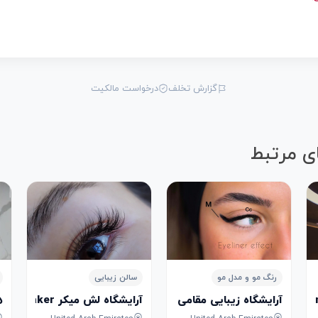
گزارش تخلف
درخواست مالکیت
ی مرتبط
رنگ مو و مدل مو
سالن زیبایی
آرایشگاه زیبایی مقامی Saloon Beuaty Maghami
آرایشگاه لش میکر Saloon Beauty lash maker
هی