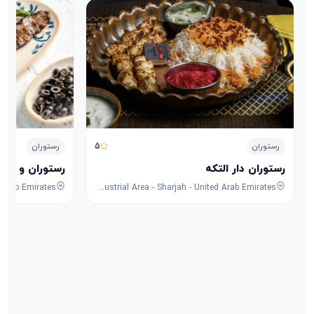
5
رستوران
رستوران
رستوران دار التکه
رستوران و کافه
8F53+FPG - University City Rd - Muwaileh Commercial - Industrial Area - Sharjah - United Arab Emirates