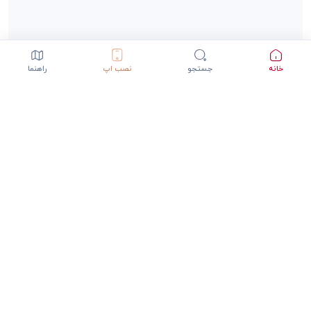
خانه
جستجو
نصب اپ
راهنما
دانلود اپلیکیشن StepInway
تجربه بهتر با اپلیکیشن موبایل
GET IT ON
DOWNLOAD ON THE
Google Play
App Store