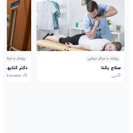
پزشک یا مراکز درمانی
پزشک یا مراکز درم
صلاح یکتا
دکتر کتایون ه
دبی