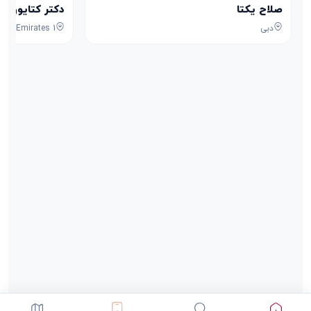
صلاح یکتا
دکتر کتایون ه
دبی