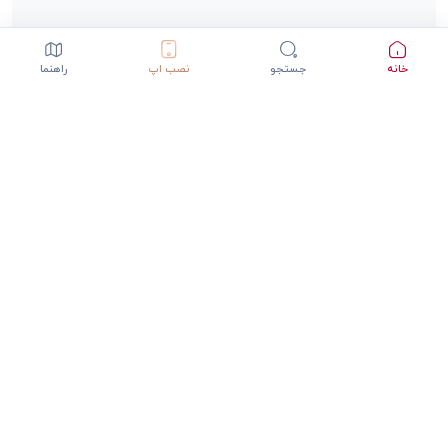
خانه
جستجو
نصب اپ
راهنما
دانلود اپلیکیشن StepInway
تجربه بهتر با اپلیکیشن موبایل
GET IT ON
DOWNLOAD ON THE
Google Play
App Store