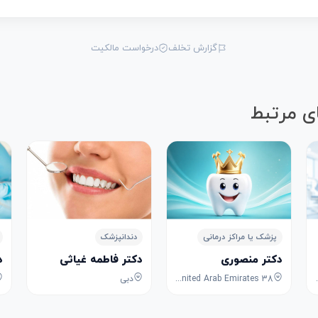
گزارش تخلف
درخواست مالکیت
ی مرتبط
پزشک یا مراکز درمانی
دندانپزشک
دکتر منصوری
دکتر فاطمه غیاثی
د
Dubai - U
38 Al Ittihad Rd - Port Saeed - Dubai - United Arab Emirates
دبی