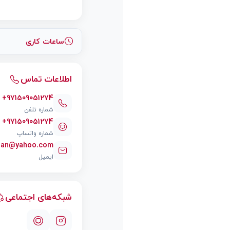
ساعات کاری
اطلاعات تماس
+971509051274
شماره تلفن
+971509051274
شماره واتساپ
rian@yahoo.com
ایمیل
شبکه‌های اجتماعی