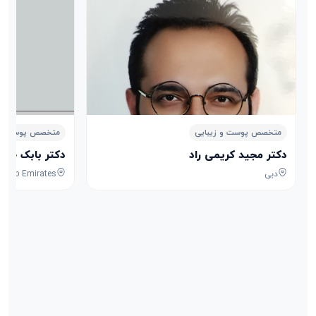
متخصص پوست و زیبایی
متخصص پوست و ز
دکتر مجید کریمی راد
دکتر بابک حات
دبی
 Arab Emirates