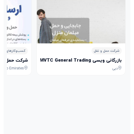
شرکت حمل و نقل
کسب‌وکارهای خدم
بازرگانی ویسی MVTC General Trading
شرکت حمل و نقل افلاک
دبی