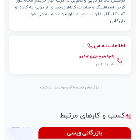
ترخیص کالا در دوبی و تحویل به درب انبار خریدار انجام‌امور
کراس استافینگ و صادرات کالاهای تجاری از دوبی به کانادا و
آمریکا ، آفریقا و استرالیا مشاوره و انجام تمامی امور
بازرگانی
اطلاعات تماس
00971552507939
شماره تلفن
گزارش تخلف
درخواست مالکیت
کسب و کارهای مرتبط