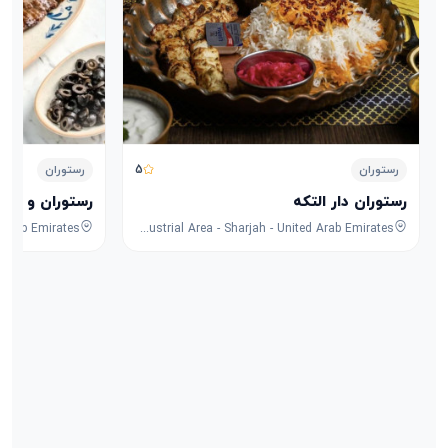
5
رستوران
رستوران
رستوران دار التکه
رستوران و کافه
8F53+FPG - University City Rd - Muwaileh Commercial - Industrial Area - Sharjah - United Arab Emirates