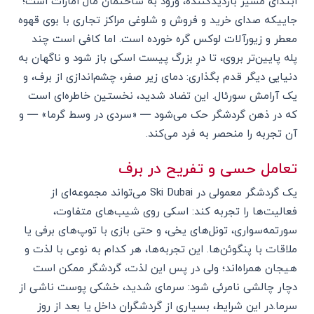
ابتدای مسیر بازدیدکننده، ورود به ساختمان مال امارات است؛
جاییکه صدای خرید و فروش و شلوغی مراکز تجاری با بوی قهوه
معطر و زیورآلات لوکس گره خورده است. اما کافی است چند
پله پایین‌تر بروی، تا درِ بزرگ پیست اسکی باز شود و ناگهان به
دنیایی دیگر قدم بگذاری: دمای زیر صفر، چشم‌اندازی از برف، و
یک آرامش سورئال. این تضاد شدید، نخستین خاطره‌ای است
که در ذهن گردشگر حک می‌شود — «سردی در وسط گرما» — و
آن تجربه را منحصر به فرد می‌کند.
تعامل حسی و تفریح در برف
یک گردشگر معمولی در Ski Dubai می‌تواند مجموعه‌ای از
فعالیت‌ها را تجربه کند: اسکی روی شیب‌های متفاوت،
سورتمه‌سواری، تونل‌های یخی، و حتی بازی با توپ‌های برفی یا
ملاقات با پنگوئن‌ها. این تجربه‌ها، هر کدام به نوعی با لذت و
هیجان همراه‌اند؛ ولی در پس این لذت، گردشگر ممکن است
دچار چالشی نامرئی شود: سرمای شدید، خشکی پوست ناشی از
سرما.در این شرایط، بسیاری از گردشگران داخل یا بعد از روز