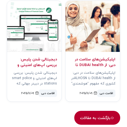
اپلیکیشن‌های سلامت در
دیجیتالی شدن پلیس:
دبی: از DUBAI health تا
بررسی اپ‌های امنیتی و
ALHOSN
smart police stations در
اپلیکیشن‌های سلامت در دبی:
دیجیتالی شدن پلیس: بررسی
دبی
از DUBAI health تا ALHOSNدر
اپ‌های امنیتی و smart police
کشوری که مفهوم “هوشمندی”
stations در دبیدر جهانی که
دیگر شعار نیست، بلکه بخش
سرعت دیجیتالی شدن از
اقامت دبی
2025/11/09
اقامت دبی
2025/11/09
جدایی..
مرزهای ت..
بازگشت به مقالات