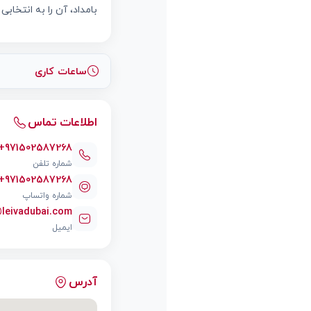
بامداد، آن را به انتخاب
ساعات کاری
اطلاعات تماس
+971502587268
شماره تلفن
+971502587268
شماره واتساپ
@leivadubai.com
ایمیل
آدرس