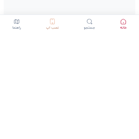
خانه
جستجو
نصب اپ
راهنما
دانلود اپلیکیشن StepInway
تجربه بهتر با اپلیکیشن موبایل
GET IT ON
DOWNLOAD ON THE
Google Play
App Store