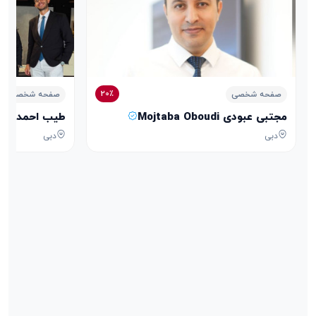
20٪
صفحه شخصی
صفحه شخصی
مجتبی عبودی Mojtaba Oboudi
طیب احمدی Tayeb Ahmadi
دبی
دبی