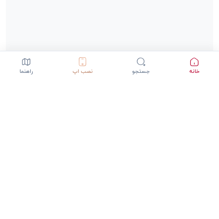
خانه
جستجو
نصب اپ
راهنما
دانلود اپلیکیشن StepInway