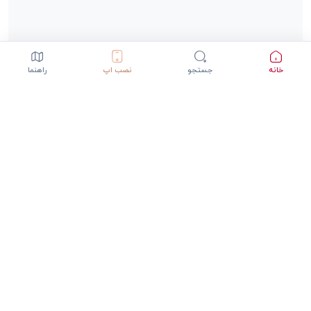
خانه
جستجو
نصب اپ
راهنما
دانلود اپلیکیشن StepInway
تجربه بهتر با اپلیکیشن موبایل
GET IT ON
DOWNLOAD ON THE
Google Play
App Store