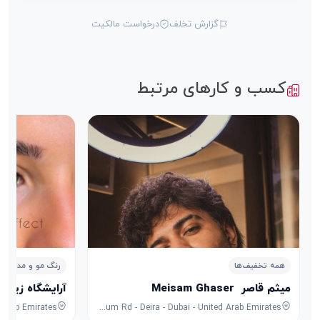
گزارش تخلف
درخواست مالکیت
کسب و کارهای مرتبط
همه تخفیف‌ها
رنگ مو و مدل مو
میثم قاصر ‌ Meisam Ghaser
آرایشگاه زیبایی مقامی ghami
Rolex Twin towers - 37 Al Maktoum Rd - Deira - Dubai - United Arab Emirates