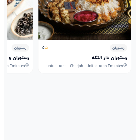
5
رستوران
رستوران
رستوران دار التکه
رستوران و کافه
8F53+FPG - University City Rd - Muwaileh Commercial - Industrial Area - Sharjah - United Arab Emirates