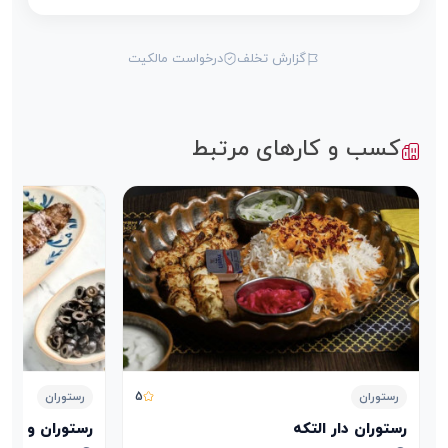
گزارش تخلف
درخواست مالکیت
کسب و کارهای مرتبط
5
رستوران
رستوران
رستوران دار التکه
رستوران و کافه