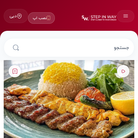
دبی
نصب اپ