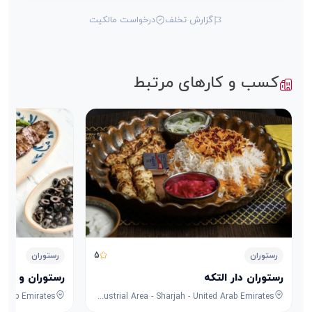
گزارش تخلف
درخواست مالکیت
کسب و کارهای مرتبط
5
رستوران
رستوران
رستوران دار التکه
رستوران و کافه
8F53+FPG - University City Rd - Muwaileh Commercial - Industrial Area - Sharjah - United Arab Emirates