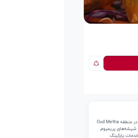
تجربه‌ای باشکوه از فرهنگ و طعم ایرانی در قلب دبی Sands of Persia یک رستوران مجلل و متفاوت در منطقه Oud Metha
ز شیشه‌های پریمیوم
ین مجموعه با دکوراسیون چشم‌نواز، نورپردازی مدرن، موسیقی زنده، فضای VIP و خدمات پارکینگ