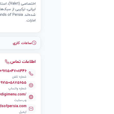
اختصاصی
ایرانی، ترکیبی از سبک‌ه
امارات.
ساعات کاری
اطلاعات تماس
+971504708446
شماره تلفن
+971505875655
شماره واتساپ
mydigimenu.com/
وب‌سایت
dsofpersia.com
ایمیل