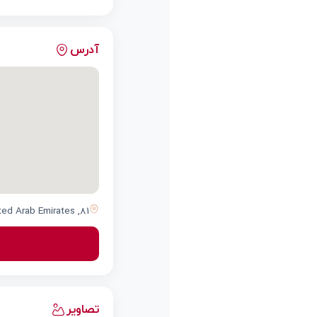
آدرس
81, Umm Hurair Road, Oud Metha, Dubai, Dubai, United Arab Emirates
تصاویر