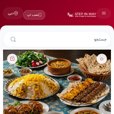
دبی
نصب اپ