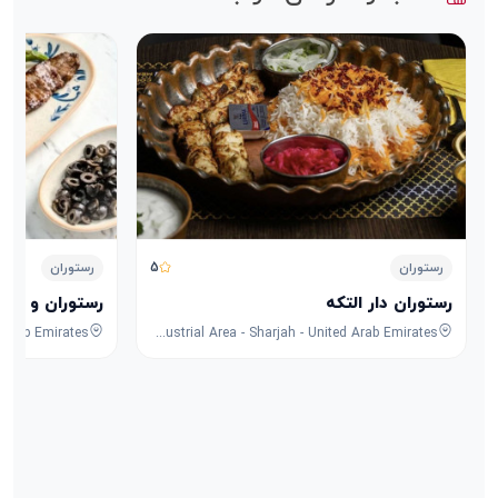
5
رستوران
رستوران
رستوران دار التکه
رستوران و کافه
8F53+FPG - University City Rd - Muwaileh Commercial - Industrial Area - Sharjah - United Arab Emirates