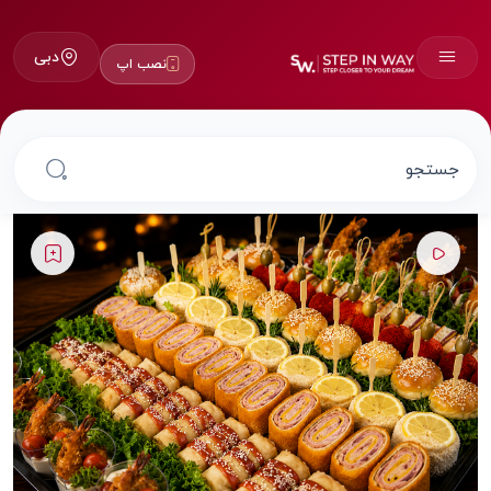
دبی
نصب اپ