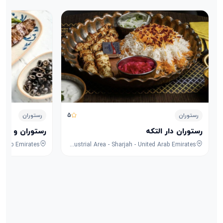
5
رستوران
رستوران
رستوران دار التکه
رستوران و کافه
8F53+FPG - University City Rd - Muwaileh Commercial - Industrial Area - Sharjah - United Arab Emirates