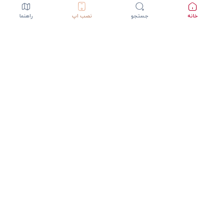
خانه
جستجو
نصب اپ
راهنما
دانلود اپلیکیشن StepInway
تجربه بهتر با اپلیکیشن موبایل
GET IT ON
DOWNLOAD ON THE
Google Play
App Store