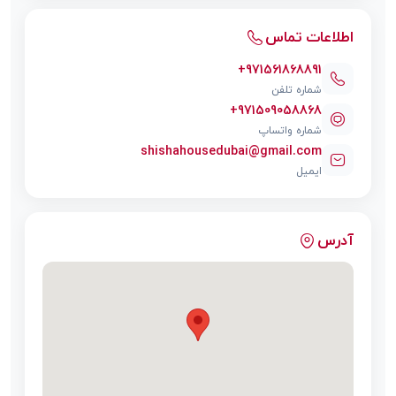
اطلاعات تماس
+971561868891
شماره تلفن
+971509058868
شماره واتساپ
shishahousedubai@gmail.com
ایمیل
آدرس