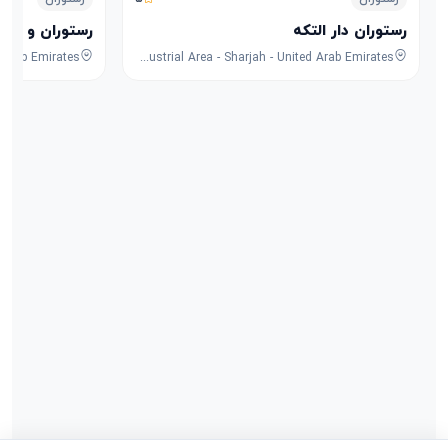
رستوران دار التکه
رستوران و کافه
8F53+FPG - University City Rd - Muwaileh Commercial - Industrial Area - Sharjah - United Arab Emirates