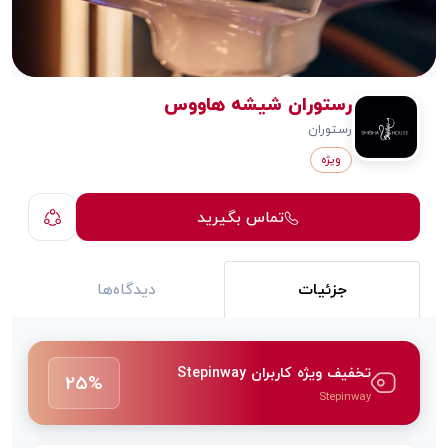
رستوران شیشه هاووس
رستوران
ویژه
تماس بگیرید
جزئیات
دیدگاه‌ها
تخفیف ویژه کاربران Stepinway
25%
Stepinway