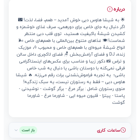
درباره
🌟 به شیشا هاوس دبی خوش آمدید – طعم، فضا، لذت! 🌃
اگر دنبال یه جای خاص برای دورهمی، صرف غذای خوشمزه و
کشیدن شیشۀ باکیفیت هستید، توی قلب دبی منتظر
شماست! 🍽️ غذاهای متنوع بین‌المللی با طعم‌های خاص 🌬️
انواع شیشۀ میوه‌ای با طعم‌های خاص و محبوب 🎶 موزیک
زنده، DJ و فضای آرامش‌بخش 🪑 فضای لاکچری داخل سالن
و تراس 📸 دکور زیبا و مناسب برای عکس‌های اینستاگرامی
فرقی نمی‌کنه با دوستان باشی یا دنبال یه شب خاص
باشی؛ یه تجربه فراموش‌نشدنی برات رقم می‌زنه. 🔥 شیشا
هاوس دبی – فقط یه رستوران نیست، یه سبک زندگیه!
منوی رستوران شامل : برگر مرغ - برگر گوشت - نوشیدنی -
پاستا - پیتزا - قلیون میوه ایی - شاورما مرغ - شاورما
گوشت
ساعات کاری
باز است