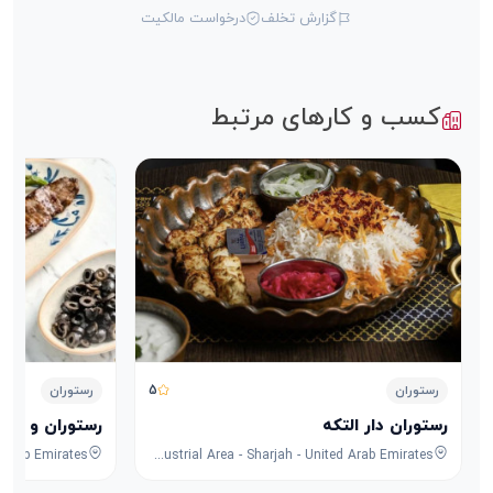
گزارش تخلف
درخواست مالکیت
کسب و کارهای مرتبط
5
رستوران
رستوران
رستوران دار التکه
رستوران و کافه
8F53+FPG - University City Rd - Muwaileh Commercial - Industrial Area - Sharjah - United Arab Emirates