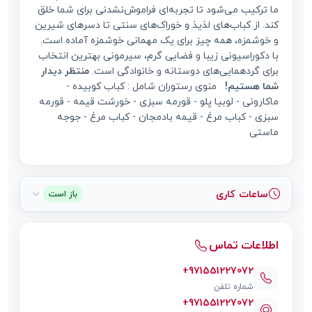
ما ترکیب می‌شود تا تجربه‌ای فراموش‌نشدنی برای شما خلق
کند. از کباب‌های لذیذ و خوراک‌های سنتی تا دسرهای شیرین
و خوشمزه، همه چیز برای یک مهمانی خوشمزه آماده است.
با دکوراسیونی زیبا و فضایی گرم، سیرمونی بهترین انتخاب
برای گردهمایی‌های دوستانه و خانوادگی است.
منتظر دیدار
شما هستیم!
منوی رستوران شامل : کباب کوبیده -
ماکارونی - لوبیا پلو - قورمه سبزی - خورشت قیمه - قورمه
سبزی - کباب مرغ - قیمه بادمجان - کباب مرغ - جوجه
ماستی
ساعات کاری
باز است
اطلاعات تماس
+971551227072
شماره تلفن
+971551227072