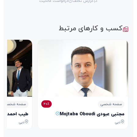
گزارش تخلف
درخواست مالکیت
کسب و کارهای مرتبط
20٪
صفحه شخصی
صفحه شخصی
مجتبی عبودی Mojtaba Oboudi
طیب احمدی Tayeb Ahmadi
دبی
دبی