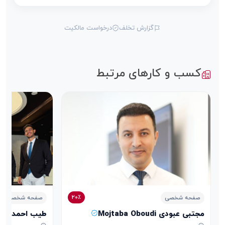
گزارش تخلف
درخواست مالکیت
کسب و کارهای مرتبط
20٪
صفحه شخصی
صفحه شخصی
مجتبی عبودی Mojtaba Oboudi
طیب احمدی Tayeb Ahmadi