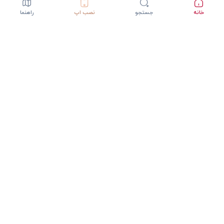
خانه
جستجو
نصب اپ
راهنما
دانلود اپلیکیشن StepInway
تجربه بهتر با اپلیکیشن موبایل
GET IT ON
DOWNLOAD ON THE
Google Play
App Store