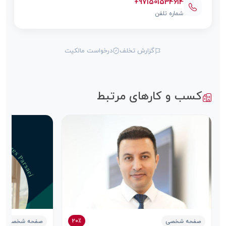
+971501534614
شماره تلفن
گزارش تخلف
درخواست مالکیت
کسب و کارهای مرتبط
20٪
صفحه شخصی
صفحه شخصی