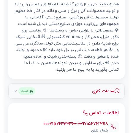
هدیه دهید. طی سال‌های گذشته با ابداع هنر «مس و پرداز»
و تولید محصولات گل‌ ومرغ و مس‌ وخاتم در کنار خط عظیم
تولید محصولات فیروزه‌کوبی، صنایع‌دستی آقاجانی به
مجموعه‌ای بی‌رقیب حوزه‌ی صنایع‌دستی تبدیل شده است.
💎 محصولاتی با طراحی خاص و دست‌ساز 🎨 مناسب برای
دکور منزل، محل کار و vitrines کلکسیونی 🎁 انتخابی شیک
برای هدیه دادن در مناسبت‌هایی مثل تولد، سالگرد، عروسی
و... 🌟 هر قطعه، داستانی در دل خود دارد 👐 محدود و تولید
شده با عشق و دقت 📦 بسته‌بندی شیک و آماده هدیه
دادن 📲 برای سفارش و دیدن نمونه‌ها، همین حالا با ما
تماس بگیرید یا به پیج ما سر بزنید.
ساعات کاری
باز است
اطلاعات تماس
00071522333360-00971527214918
شماره تلفن