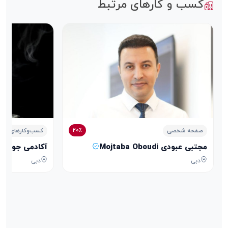
کسب و کارهای مرتبط
20٪
صفحه شخصی
کسب‌وکارهای خدم
مجتبی عبودی Mojtaba Oboudi
آکادمی جواهرسازی الذهب الأ
دبی
دبی