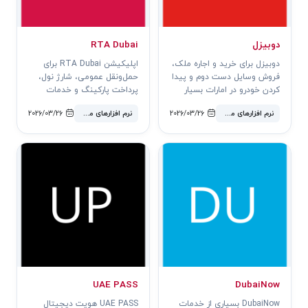
دوبیزل
RTA Dubai
دوبیزل برای خرید و اجاره ملک،
اپلیکیشن RTA Dubai برای
فروش وسایل دست دوم و پیدا
حمل‌ونقل عمومی، شارژ نول،
کردن خودرو در امارات بسیار
پرداخت پارکینگ و خدمات
ضروری است.
سالک در دبی ضروری است.
نرم افزارهای محبوب
2026/03/26
نرم افزارهای محبوب
2026/03/26
UAE PASS
DubaiNow
DubaiNow بسیاری از خدمات
UAE PASS هویت دیجیتال