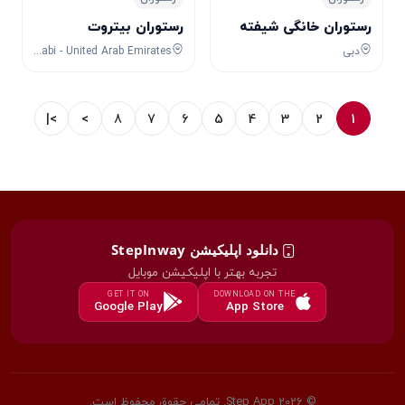
رستوران خانگی شیفته
رستوران بیتروت
دبی
Corniche Road East Capital Plaza Complex - Al Danah - E9 01 - Abu Dhabi - United Arab Emirates
>|
>
8
7
6
5
4
3
2
1
دانلود اپلیکیشن StepInway
تجربه بهتر با اپلیکیشن موبایل
GET IT ON
DOWNLOAD ON THE
Google Play
App Store
© 2026 Step App. تمامی حقوق محفوظ است.